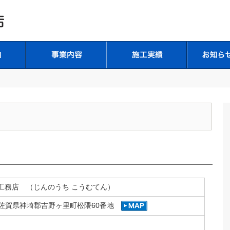
工務店 （じんのうち こうむてん）
01 佐賀県神埼郡吉野ヶ里町松隈60番地